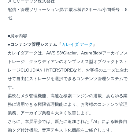
メモリーテック株式会社
配信・管理ソリューション展/西展示棟西2ホール/小間番号 ：8-
42
■展示内容
●
コンテンツ管理システム
『
カレイダ アーク
』
カレイダアークは、AWS S3/Glacier、AzureBlob/アーカイブス
トレージ、クラウディアンのオンプレミス型オブジェクトスト
レージCLOUDIAN HYPERSTOREなど、お客様のニーズに合わ
せて自由にストレージを選択できるコンテンツ管理システムで
す。
柔軟なメタ管理機能、高速な検索エンジンの搭載、あらゆる業
務に適用できる権限管理機能により、お客様のコンテンツ管理
業務、アーカイブ業務を大きく改善します。
さらに、本展示会では、新たに追加された『AI』による映像自
動タグ付け機能、音声テキスト化機能をご紹介します。